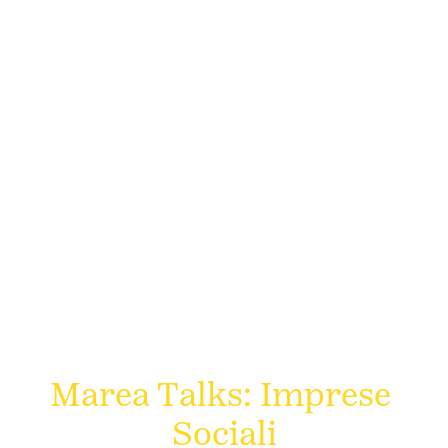
Chi Siamo
Pionieri
Perchè esistiamo
Candidati ad Onda
I progetti di Onda
Eventi
Contattaci
16 OTTOBRE 2025
Marea Talks: Imprese 
Contattaci
Sociali
Eventi