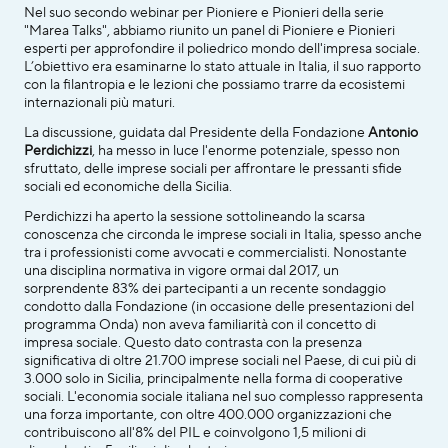
Nel suo secondo webinar per Pioniere e Pionieri della serie 
"Marea Talks", abbiamo riunito un panel di Pioniere e Pionieri 
esperti per approfondire il poliedrico mondo dell'impresa sociale. 
L’obiettivo era esaminarne lo stato attuale in Italia, il suo rapporto 
con la filantropia e le lezioni che possiamo trarre da ecosistemi 
internazionali più maturi. 
La discussione, guidata dal Presidente della Fondazione
 Antonio 
Perdichizzi
, ha messo in luce l'enorme potenziale, spesso non 
sfruttato, delle imprese sociali per affrontare le pressanti sfide 
sociali ed economiche della Sicilia.
Perdichizzi ha aperto la sessione sottolineando la scarsa 
conoscenza che circonda le imprese sociali in Italia, spesso anche 
tra i professionisti come avvocati e commercialisti. Nonostante 
una disciplina normativa in vigore ormai dal 2017, un 
sorprendente 83% dei partecipanti a un recente sondaggio 
condotto dalla Fondazione (in occasione delle presentazioni del 
programma Onda) non aveva familiarità con il concetto di 
impresa sociale. Questo dato contrasta con la presenza 
significativa di oltre 21.700 imprese sociali nel Paese, di cui più di 
3.000 solo in Sicilia, principalmente nella forma di cooperative 
sociali. L'economia sociale italiana nel suo complesso rappresenta 
una forza importante, con oltre 400.000 organizzazioni che 
contribuiscono all'8% del PIL e coinvolgono 1,5 milioni di 