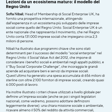
Lezioni da un ecosistema maturo: il modello del 
Regno Unito
Sofia Nibali
, Head of Membership di Social Enterprise UK, ha 
fornito una prospettiva internazionale, attingendo 
dall'esperienza in un ecosistema più sviluppato delle imprese 
sociali come quello del Regno Unito. Social Enterprise UK è un 
ente nazionale che rappresenta il movimento, che nel Regno 
Unito conta 131.000 imprese sociali che impiegano circa 2,3 
milioni di persone.
Nibali ha illustrato due programmi chiave che sono stati 
determinanti per il successo del modello “social enterprise” nel 
Regno Unito: il Social Value Act del 2012, che impone di 
considerare i benefici sociali e ambientali negli appalti pubblici, e 
il "Buy Social Corporate Challenge", che incoraggia le grandi 
aziende ad acquistare beni e servizi da imprese sociali. 
Quest'ultimo ha generato una spesa accumulata di 656 milioni di 
sterline con oltre 2.100 fornitori di imprese sociali, creando quasi 
6.000 posti di lavoro.
Ha inoltre illustrato i criteri chiave utilizzati a livello globale per 
definire un'impresa sociale (anche se poi i singoli legislatori 
nazionali, come vedremo, possono adottare definizioni 
leggermente diverse): una chiara missione sociale o ambientale, 
ricavare almeno il 50% del reddito da attività commerciali, 