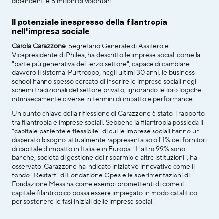
dipendenti e 5 milioni di volontari.
Il potenziale inespresso della filantropia 
nell'impresa sociale
Carola Carazzone
, Segretario Generale di Assifero e 
Vicepresidente di Philea, ha descritto le imprese sociali come la 
"parte più generativa del terzo settore", capace di cambiare 
davvero il sistema. Purtroppo, negli ultimi 30 anni, le business 
school hanno spesso cercato di inserire le imprese sociali negli 
schemi tradizionali del settore privato, ignorando le loro logiche 
intrinsecamente diverse in termini di impatto e performance.
Un punto chiave della riflessione di Carazzone è stato il rapporto 
tra filantropia e imprese sociali. Sebbene la filantropia possieda il 
"capitale paziente e flessibile" di cui le imprese sociali hanno un 
disperato bisogno, attualmente rappresenta solo l'1% dei fornitori 
di capitale d'impatto in Italia e in Europa. "L'altro 99% sono 
banche, società di gestione del risparmio e altre istituzioni", ha 
osservato. Carazzone ha indicato iniziative innovative come il 
fondo "Restart" di Fondazione Opes e le sperimentazioni di 
Fondazione Messina come esempi promettenti di come il 
capitale filantropico possa essere impiegato in modo catalitico 
per sostenere le fasi iniziali delle imprese sociali.