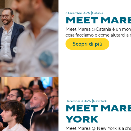
5 Dicembre 2025 ⎥Catania
MEET MAR
Meet Marea @Catania è un mome
cosa facciamo e come aiutarci a c
Scopri di più
December 3 2025 ⎥New York
MEET MAR
YORK
Meet Marea @ New York is a chan